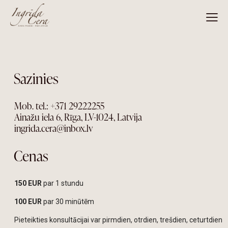
Sazinies
Mob. tel.: +371 29222255
Ainažu iela 6, Rīga, LV-1024, Latvija
ingrida.cera@inbox.lv
Cenas
150 EUR
par 1 stundu
100 EUR
par 30 minūtēm
Pieteikties konsultācijai var pirmdien, otrdien, trešdien, ceturtdien