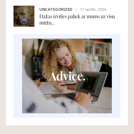
UNCATEGORIZED
17 aprīlis, 2024
Dažas izvēles paliek ar mums uz visu
mūžu…